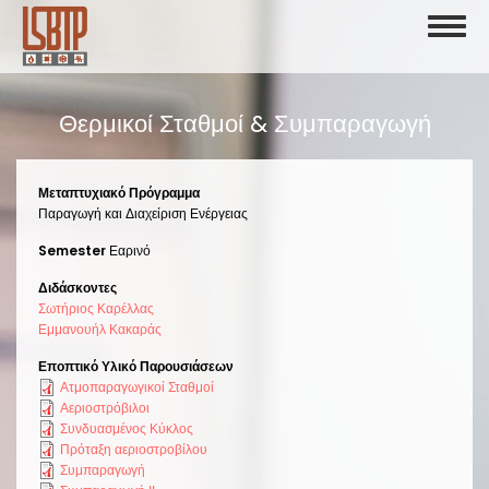
Skip
Toggl
to
naviga
main
content
Θερμικοί Σταθμοί & Συμπαραγωγή
Μεταπτυχιακό Πρόγραμμα
Παραγωγή και Διαχείριση Ενέργειας
Semester
Εαρινό
Διδάσκοντες
Σωτήριος Καρέλλας
Εμμανουήλ Κακαράς
Εποπτικό Υλικό Παρουσιάσεων
Ατμοπαραγωγικοί Σταθμοί
Αεριοστρόβιλοι
Συνδυασμένος Κύκλος
Πρόταξη αεριοστροβίλου
Συμπαραγωγή