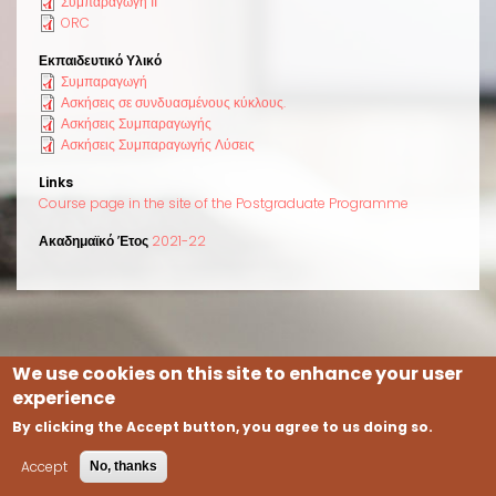
Συμπαραγωγή ΙΙ
ORC
Εκπαιδευτικό Υλικό
Συμπαραγωγή
Ασκήσεις σε συνδυασμένους κύκλους.
Ασκήσεις Συμπαραγωγής
Ασκήσεις Συμπαραγωγής Λύσεις
Links
Course page in the site of the Postgraduate Programme
Ακαδημαϊκό Έτος
2021-22
We use cookies on this site to enhance your user
experience
Copyright © 2026. All rights reserved.
By clicking the Accept button, you agree to us doing so.
Designed By
Zymphonies
Accept
No, thanks