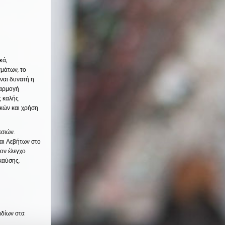
κά,
γμάτων, το
ναι δυνατή η
φαρμογή
ς καλής
κών και χρήση
εσιών.
αι Λεβήτων στο
ον έλεγχο
καύσης,
ιδίων στα