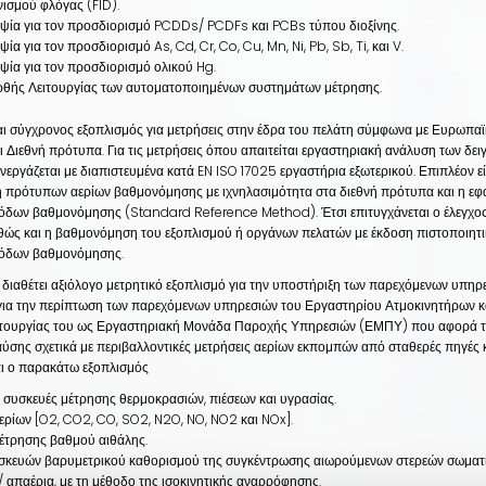
νισμού φλόγας (
FID
).
ψία για τον προσδιορισμό
PCDDs
/
PCDFs
και
PCBs
τύπου διοξίνης.
ψία για τον προσδιορισμό
As
,
Cd
,
Cr
,
Co
,
Cu
,
Mn
,
Ni
,
Pb
,
Sb
,
Ti
, και
V
.
ψία για τον προσδιορισμό ολικού
Hg
.
θής Λειτουργίας των αυτοματοποιημένων συστημάτων μέτρησης.
αι σύγχρονος εξοπλισμός για μετρήσεις στην έδρα του πελάτη σύμφωνα με Ευρωπαϊ
ι Διεθνή πρότυπα. Για τις μετρήσεις όπου απαιτείται εργαστηριακή ανάλυση των δει
νεργάζεται με διαπιστευμένα κατά
EN
ISO
17025 εργαστήρια εξωτερικού. Επιπλέον εί
 πρότυπων αερίων βαθμονόμησης με ιχνηλασιμότητα στα διεθνή πρότυπα και η ε
όδων βαθμονόμησης (
Standard
Reference
Method
). Έτσι επιτυγχάνεται ο έλεγχο
αθώς και η βαθμονόμηση του εξοπλισμού ή οργάνων πελατών με έκδοση πιστοποιητι
όδων βαθμονόμησης.
διαθέτει αξιόλογο μετρητικό εξοπλισμό για την υποστήριξη των παρεχόμενων υπηρ
 για την περίπτωση των παρεχόμενων υπηρεσιών του Εργαστηρίου Ατμοκινητήρων κ
ειτουργίας του ως Εργαστηριακή Μονάδα Παροχής Υπηρεσιών (ΕΜΠΥ) που αφορά τ
ύσης σχετικά με περιβαλλοντικές μετρήσεις αερίων εκπομπών από σταθερές πηγές 
αι ο παρακάτω εξοπλισμός
 συσκευές μέτρησης θερμοκρασιών, πιέσεων και υγρασίας.
ερίων
[O2, CO2, CO, SO2, N2O, NO, NO2 και NOx].
έτρησης βαθμού αιθάλης.
σκευών βαρυμετρικού καθορισμού της συγκέντρωσης αιωρούμενων στερεών σωματ
/ απαέρια, με τη μέθοδο της ισοκινητικής αναρρόφησης.