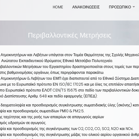
HOME
ΑΝΑΚΟΙΝΩΣΕΙΣ
ΠΡΟΣΩΠΙΚΟ
+
Περιβαλλοντικές Μετρήσεις
 Ατμοκινητήρων και Λεβήτων υπάγεται στον Τομέα Θερμότητας της Σχολής Μηχαν
 Ανώτατου Εκπαιδευτικού Ιδρύματος Εθνικό Μετσόβιο Πολυτεχνείο.
βαλλοντικών Μετρήσεων του Εργαστηρίου δραστηριοποιείται στους τομείς των περ
 στις βαθμονομήσεις οργάνων, όπως περιγράφονται παρακάτω.
 Ατμοκινητήρων & Λεβήτων του ΕΜΠ έχει διαπιστευτεί από το Εθνικό Σύστημα Διαπ
φωνα με το Ευρωπαϊκό πρότυπο ΕΝ
ISO
/
IEC
17025 και με όλες τις επιπλέον απαιτήσ
ι στο Ευρωπαϊκό πρότυπο ΕΛΟΤ
CEN
/
TS
15675 στο πεδίο των περιβαλλοντικών δοκ
κό Διαπίστευσης Αριθμ. 648
και πεδίο εφαρμογής (ΕΠΕΔ):
ή δειγματοληψία και προσδιορισμός συγκέντρωσης σωματιδιακής ύλης (σκόνης) κατ
ψία και προσδιορισμός σωματιδίων PΜ10 & PM2.5.
ς ταχύτητας και της ροής των απαερίων σε απαγωγούς αερίων
σμός υδρατμών σε αγωγούς.
ψία και προσδιορισμός της συγκέντρωσης των
O
2
,
CO
2
,
CO
,
SO
2
,
N
2
O
και
NOx
.
ψία και προσδιορισμός της συγκέντρωσης μάζας του ολικού αερίου οργανικού άνθρ