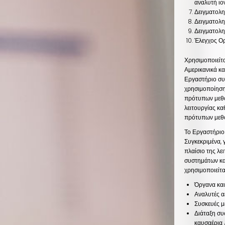
αναλυτή ιο
Δειγματολη
Δειγματολη
Δειγματολη
Έλεγχος Ορ
Χρησιμοποιείτ
Αμερικανικά κα
Εργαστήριο συ
χρησιμοποίηση
πρότυπων μεθ
λειτουργίας κ
πρότυπων μεθ
Το Εργαστήριο 
Συγκεκριμένα,
πλαίσιο της λ
συστημάτων κα
χρησιμοποιείτ
Όργανα και
Αναλυτές
α
Συσκευές μ
Διάταξη συ
καυσαέρια 