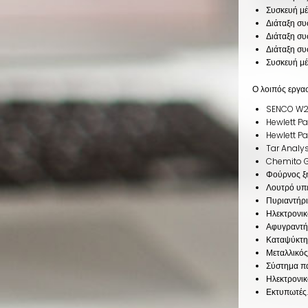
Συσκευή μ
Διάταξη συ
Διάταξη συ
Διάταξη συ
Συσκευή μέ
Ο λοιπός εργα
SENCO W20
Hewlett P
Hewlett P
Tar Analys
Chemito 
Φούρνος ξ
Λουτρό υπ
Πυριαντήρι
Ηλεκτρονικο
Αφυγραντή
Καταψύκτη
Μεταλλικός
Σύστημα πα
Ηλεκτρονικ
Εκτυπωτές.