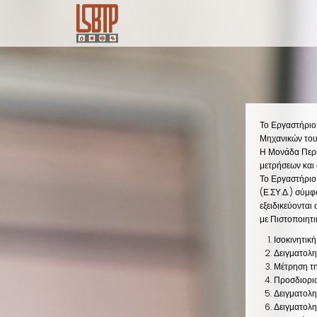
Skip
to
main
content
Το Εργαστήριο
Μηχανικών του
Η Μονάδα Περι
μετρήσεων και
Το Εργαστήριο
(Ε.ΣΥ.Δ.) σύμ
εξειδικεύοντα
με
Πιστοποιητι
Ισοκινητικ
Δειγματολη
Μέτρηση τη
Προσδιορι
Δειγματολη
Δειγματολη