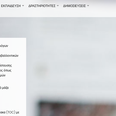
ΕΚΠΑΙΔΕΥΣΗ
ΔΡΑΣΤΗΡΙΟΤΗΤΕΣ
ΔΗΜΟΣΙΕΎΣΕΙΣ
+
+
+
ολόγων
ιβαλλοντικών
ίστευσης
εις όπως
ιμών
ά μάζα.
ακα (
TOC
) με