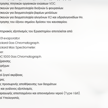
έτρησης πτητικών οργανικών ενώσεων VOC.
σκευών για δειγματοληψία διοξινών & φουρανίων.
σκευών για δειγματοληψία βαρέων μετάλλων.
σκευών για δειγματοληψία αλογόνων Χ2 και υδραλογονιδίων Ηx.
τρησης του όξινου σημείου δρόσου του καυσαερίου.
στηριακός εξοπλισμός του Εργαστηρίου αποτελείται από:
1 evaporator.
ackard Gas Chromatograph.
ackard Mas Spectrometer.
er.
GC 1000 Gas Chromatograph.
ήρανσης.
ερήχων.
ο.
ί ζυγοί ακρίβειας.
ρες.
ς προσωρινής αποθήκευσης των δειγμάτων.
 και γυάλινος εξοπλισμός.
ραγωγής απεσταγμένου και απιονισμένου νερού (Type I &III).
οί Υπολογιστές.