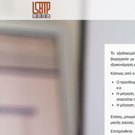
Skip
to
main
content
Το εξειδικευ
βιομηχανία με
εξοικονόμηση ε
Κάποιες από τι
Ο προσδιορ
κ.α..
Η μέτρηση 
απαιτείται
Η μέτρηση 
Επίσης, μπορε
μικτής καύσης.
Επιπρόσθετα 