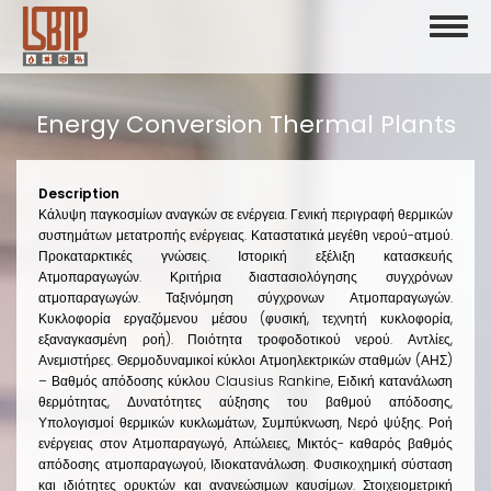
Skip
Toggl
to
naviga
main
content
Energy Conversion Thermal Plants
Description
Κάλυψη παγκοσμίων αναγκών σε ενέργεια. Γενική περιγραφή θερμικών
συστημάτων μετατροπής ενέργειας. Καταστατικά μεγέθη νερού-ατμού.
Προκαταρκτικές γνώσεις. Ιστορική εξέλιξη κατασκευής
Ατμοπαραγωγών. Κριτήρια διαστασιολόγησης συγχρόνων
ατμοπαραγωγών. Ταξινόμηση σύγχρονων Ατμοπαραγωγών.
Κυκλοφορία εργαζόμενου μέσου (φυσική, τεχνητή κυκλοφορία,
εξαναγκασμένη ροή). Ποιότητα τροφοδοτικού νερού. Αντλίες,
Ανεμιστήρες. Θερμοδυναμικοί κύκλοι Ατμοηλεκτρικών σταθμών (ΑΗΣ)
– Βαθμός απόδοσης κύκλου Clausius Rankine, Ειδική κατανάλωση
θερμότητας, Δυνατότητες αύξησης του βαθμού απόδοσης,
Υπολογισμοί θερμικών κυκλωμάτων, Συμπύκνωση, Νερό ψύξης. Ροή
ενέργειας στον Ατμοπαραγωγό, Απώλειες, Μικτός- καθαρός βαθμός
απόδοσης ατμοπαραγωγού, Ιδιοκατανάλωση. Φυσικοχημική σύσταση
και ιδιότητες ορυκτών και ανανεώσιμων καυσίμων. Στοιχειομετρική