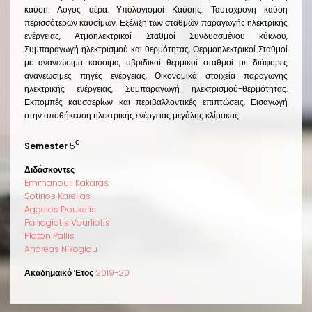
καύση. Λόγος αέρα. Υπολογισμοί Καύσης. Ταυτόχρονη καύση
περισσότερων καυσίμων. Εξέλιξη των σταθμών παραγωγής ηλεκτρικής
ενέργειας, Ατμοηλεκτρικοί Σταθμοί Συνδυασμένου κύκλου,
Συμπαραγωγή ηλεκτρισμού και θερμότητας, Θερμοηλεκτρικοί Σταθμοί
με ανανεώσιμα καύσιμα, υβριδικοί θερμικοί σταθμοί με διάφορες
ανανεώσιμες πηγές ενέργειας, Οικονομικά στοιχεία παραγωγής
ηλεκτρικής ενέργειας, Συμπαραγωγή ηλεκτρισμού-θερμότητας.
Εκπομπές καυσαερίων και περιβαλλοντικές επιπτώσεις. Εισαγωγή
στην αποθήκευση ηλεκτρικής ενέργειας μεγάλης κλίμακας.
ο
Semester
5
Διδάσκοντες
Emmanouil Kakaras
Sotirios Karellas
Aggelos Doukelis
Panagiotis Vourliotis
Platon Pallis
Andreas Nikoglou
Ακαδημαϊκό Έτος
2019-20