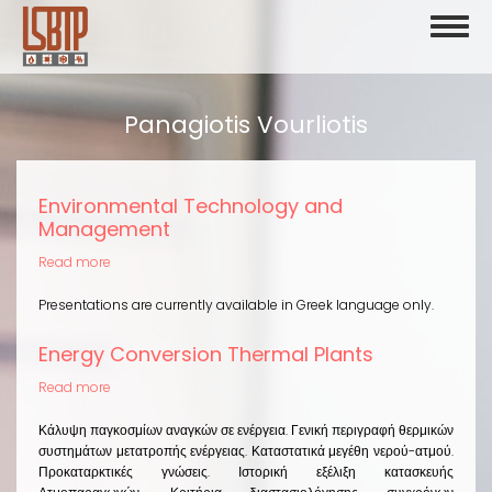
Skip
Toggl
to
naviga
main
content
Panagiotis Vourliotis
Environmental Technology and
Management
Read more
about
Environmental
Technology
Presentations are currently available in Greek language only.
and
Management
Energy Conversion Thermal Plants
Read more
about
Energy
Conversion
Κάλυψη παγκοσμίων αναγκών σε ενέργεια. Γενική περιγραφή θερμικών
Thermal
συστημάτων μετατροπής ενέργειας. Καταστατικά μεγέθη νερού-ατμού.
Plants
Προκαταρκτικές γνώσεις. Ιστορική εξέλιξη κατασκευής