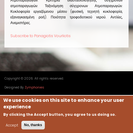
Ατμοπαραγωγών. Κριτήρια διαστασιολόγησης συγχρόνων
ατμοπαραγωγών. Ταξινόμηση σύγχρονων Ατμοπαραγωγών.
Κυκλοφορία εργαζόμενου μέσου (φυσική, τεχνητή κυκλοφορία,
εξαναγκασμένη ροή). Ποιότητα τροφοδοτικού νερού. Αντλίες,
Ανεμιστήρες.
Subscribe to Panagiotis Vourliotis
Copyright © 2026. All rights reserved.
Designed By
Zymphonies
We use cookies on this site to enhance your user
experience
By clicking the Accept button, you agree to us doing so.
Accept
No, thanks