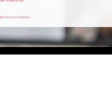
out
mmanouil
karas
 Emmanouil Kakaras