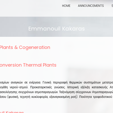
HOME
ANNOUNCEMENTS
Emmanouil Kakaras
Plants & Cogeneration
out
ermal
onversion Thermal Plants
ants
out
generation
ergy
nversion
σμίων αναγκών σε ενέργεια. Γενική περιγραφή θερμικών συστημάτων μετατροπ
ermal
εγέθη νερού-ατμού. Προκαταρκτικές γνώσεις. Ιστορική εξέλιξη κατασκευής 
ants
στασιολόγησης συγχρόνων ατμοπαραγωγών. Ταξινόμηση σύγχρονων Ατμοπαραγωγώ
έσου (φυσική, τεχνητή κυκλοφορία, εξαναγκασμένη ροή). Ποιότητα τροφοδοτικού ν
il Kakaras