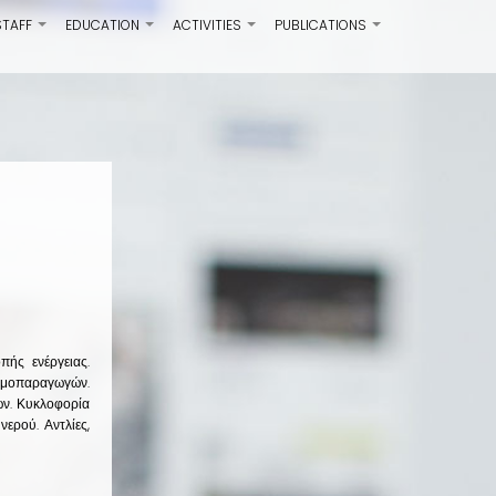
STAFF
EDUCATION
ACTIVITIES
PUBLICATIONS
+
+
+
+
ής ενέργειας.
Ατμοπαραγωγών.
ν. Κυκλοφορία
ερού. Αντλίες,